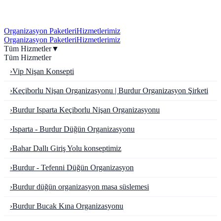
Organizasyon Paketleri
Hizmetlerimiz
Organizasyon Paketleri
Hizmetlerimiz
Tüm Hizmetler
▼
Tüm Hizmetler
›
Vip Nişan Konsepti
›
Keçiborlu Nişan Organizasyonu | Burdur Organizasyon Şirketi
›
Burdur Isparta Keçiborlu Nişan Organizasyonu
›
Isparta - Burdur Düğün Organizasyonu
›
Bahar Dallı Giriş Yolu konseptimiz
›
Burdur - Tefenni Düğün Organizasyon
›
Burdur düğün organizasyon masa süslemesi
›
Burdur Bucak Kına Organizasyonu