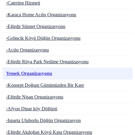
›
Catering Hizmeti
›
Karaca Home Açılış Organizasyonu
›
Eğirdir Sünnet Organizasyonu
›
Gelincik Köyü Düğün Organizasyonu
›
Açılış Organizasyonu
›
Eğirdir Rüya Park Nedime Organizasyonu
Yemek Organizasyonu
›
Konsept Doğum Günümüzden Bir Kare
›
Eğirdir Nişan Organizasyonu
›
Afyon Dinar köy Düğünü
›
Isparta Uluborlu Düğün Organizasyon
›
Eğirdir Akdoğan Köyü Kına Organizasyonu