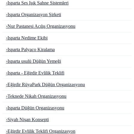
›
Isparta Ses Işık Sahne Sistemleri
›
Isparta Organizasyon Şirketi
›
Nur Pastanesi Açılış Organizasyonu
›
Isparta Nedime Ekibi
›
Isparta Palyaço Kiralama
›
Isparta usulü Düğün Yemeği
›
Isparta - Eğirdir Evlilik Teklifi
›
Eğirdir RüyaPark Düğün Organizasyonu
›
Teknede Nikah Organizasyonu
›
Isparta Düğün Organizasyonu
›
Siyah Nişan Konsepti
›
Eğirdir Evlilik Teklifi Organizasyon