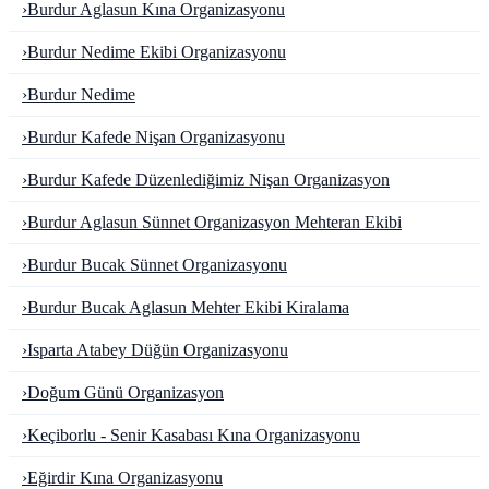
›
Burdur Aglasun Kına Organizasyonu
›
Burdur Nedime Ekibi Organizasyonu
›
Burdur Nedime
›
Burdur Kafede Nişan Organizasyonu
›
Burdur Kafede Düzenlediğimiz Nişan Organizasyon
›
Burdur Aglasun Sünnet Organizasyon Mehteran Ekibi
›
Burdur Bucak Sünnet Organizasyonu
›
Burdur Bucak Aglasun Mehter Ekibi Kiralama
›
Isparta Atabey Düğün Organizasyonu
›
Doğum Günü Organizasyon
›
Keçiborlu - Senir Kasabası Kına Organizasyonu
›
Eğirdir Kına Organizasyonu