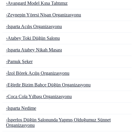
›
Avangard Model Kına Tahtımız
›
Zeynepin Yöresi Nişan Organizasyonu
›
Isparta Açılış Organizasyonu
›
Atabey Toki Düğün Salonu
›
Isparta Atabey Nikah Masası
›
Pamuk Şeker
›
İzol Börek Açılış Organizasyonu
›
Eğirdir Bizim Bahçe Düğün Organizasyonu
›
Coca Cola Yılbaşı Organizasyonu
›
Isparta Nedime
›
İsperlos Düğün Salonunda Yapmış Olduğumuz Sünnet
Organizasyonu