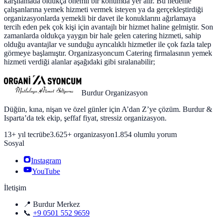
karşılamada oldukça önemli bir konumda yer alır. Bu nedenle
çalışanlarına yemek hizmeti vermek isteyen ya da gerçekleştirdiği
organizasyonlarda yemekli bir davet ile konuklarını ağırlamaya
tercih eden pek çok kişi için avantajlı bir hizmet haline gelmiştir. Son
zamanlarda oldukça yaygın bir hale gelen catering hizmeti, sahip
olduğu avantajlar ve sunduğu ayrıcalıklı hizmetler ile çok fazla talep
görmeye başlamıştır. Organizasyoncum Catering firmalasının yemek
hizmeti verdiği alanlar aşağıdaki gibi sıralanabilir;
Burdur Organizasyon
Düğün, kına, nişan ve özel günler için A’dan Z’ye çözüm. Burdur &
Isparta’da tek ekip, şeffaf fiyat, stressiz organizasyon.
13+ yıl tecrübe
3.625+ organizasyon
1.854 olumlu yorum
Sosyal
Instagram
YouTube
İletişim
📍 Burdur Merkez
📞
+9 0501 552 9659