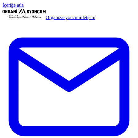
İçeriğe atla
Organizasyoncum
İletişim