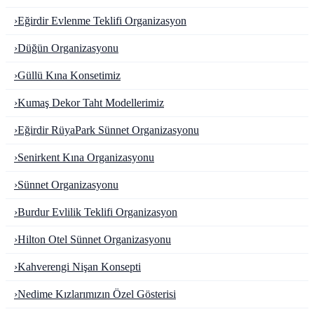
›
Eğirdir Evlenme Teklifi Organizasyon
›
Düğün Organizasyonu
›
Güllü Kına Konsetimiz
›
Kumaş Dekor Taht Modellerimiz
›
Eğirdir RüyaPark Sünnet Organizasyonu
›
Senirkent Kına Organizasyonu
›
Sünnet Organizasyonu
›
Burdur Evlilik Teklifi Organizasyon
›
Hilton Otel Sünnet Organizasyonu
›
Kahverengi Nişan Konsepti
›
Nedime Kızlarımızın Özel Gösterisi